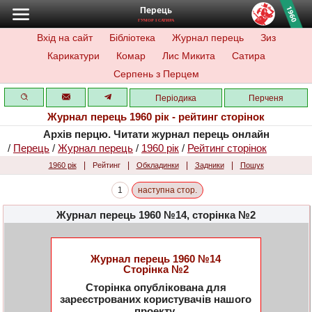
Перець
ГУМОР І САТИРА
Вхід на сайт
Бібліотека
Журнал перець
Зиз
Карикатури
Комар
Лис Микита
Сатира
Серпень з Перцем
Періодика
Перченя
Журнал перець 1960 рік - рейтинг сторінок
Архів перцю. Читати журнал перець онлайн
/
Перець
/
Журнал перець
/
1960 рік
/
Рейтинг сторінок
|
|
|
|
1960 рік
Рейтинг
Обкладинки
Задники
Пошук
1
наступна стор.
Журнал перець 1960 №14, сторінка №2
Журнал перець 1960 №14
Сторінка №2
Сторінка опублікована для
зареєстрованих користувачів нашого
проекту.