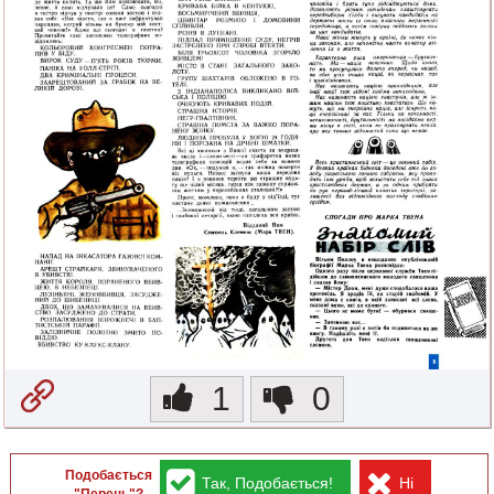
1
0
Подобається
Так, Подобається!
Ні