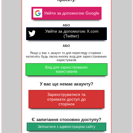
Увійти за допомогою Google
АБО
Увійти за допомогою X.com
(Twitter)
АБО
Якщо у вас є акаунт то для перегляду сторінки -
натисніть будь ласка кнопку вхід для зареєстрованих
користувачів
Вхід для зареєстрованих
користувачів
У вас ще немає акаунту?
Зареєструватися та
отримати доступ до
сторінок
Є запитання стосовно доступу?
Зв'язатися з адміністрацією сайту