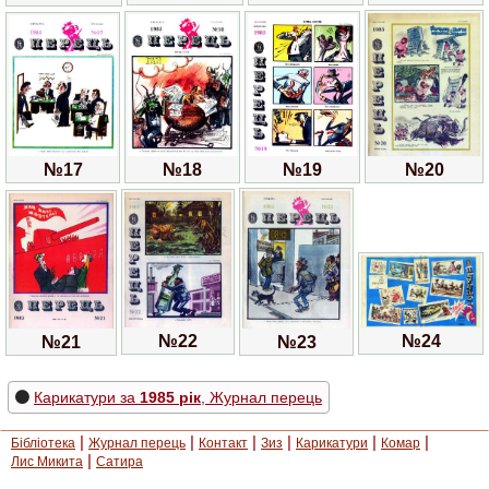
№20
№17
№18
№19
№22
№24
№23
№21
Карикатури за
1985 рік
, Журнал перець
|
|
|
|
|
|
Бібліотека
Журнал перець
Контакт
Зиз
Карикатури
Комар
|
Лис Микита
Сатира