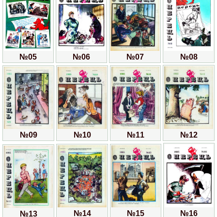
№07
№05
№06
№08
№11
№12
№09
№10
№14
№16
№15
№13