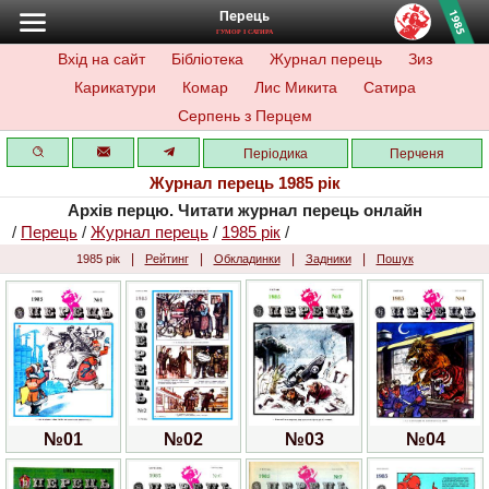
Перець
ГУМОР І САТИРА
Вхід на сайт
Бібліотека
Журнал перець
Зиз
Карикатури
Комар
Лис Микита
Сатира
Серпень з Перцем
Періодика
Перченя
Журнал перець 1985 рік
Архів перцю. Читати журнал перець онлайн
/
Перець
/
Журнал перець
/
1985 рік
/
|
|
|
|
1985 рік
Рейтинг
Обкладинки
Задники
Пошук
№01
№02
№03
№04