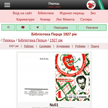
Перець
ГУМОР І САТИРА
Вхід на сайт
Бібліотека
Журнал перець
Зиз
Карикатури
Комар
Лис Микита
Сатира
Періодика
Перченя
Бібліотека Перця 1927 рік
/
Перець
/
Бібліотека Перця
/
1927 рік
1927 рік
|
Рейтинг
|
Сатирики
|
Художники
|
Рубрики
|
Пошук
№01