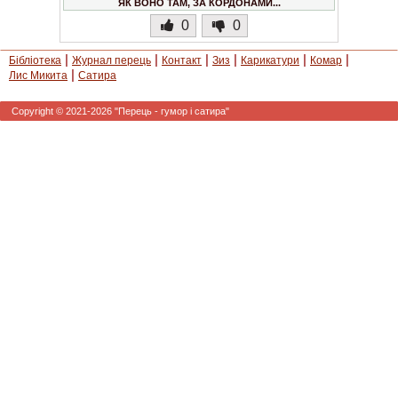
ЯК ВОНО ТАМ, ЗА КОРДОНАМИ...
0
0
|
|
|
|
|
|
Бібліотека
Журнал перець
Контакт
Зиз
Карикатури
Комар
|
Лис Микита
Сатира
Copyright © 2021-2026 "Перець - гумор і сатира"