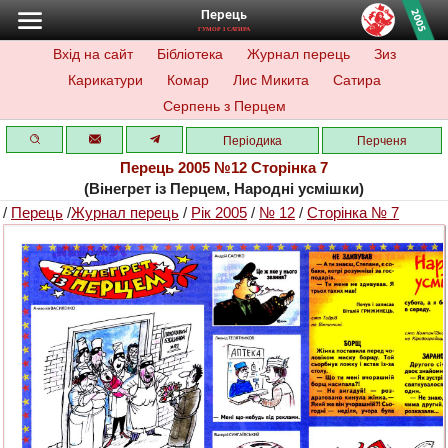
Перець
ГУМОР І САТИРА
Вхід на сайт
Бібліотека
Журнал перець
Зиз
Карикатури
Комар
Лис Микита
Сатира
Серпень з Перцем
Періодика
Перченя
Перець 2005 №12 Сторінка 7
(Вінегрет із Перцем, Народні усмішки)
/
Перець
/
Журнал перець
/
Рік 2005
/
№ 12
/
Сторінка № 7