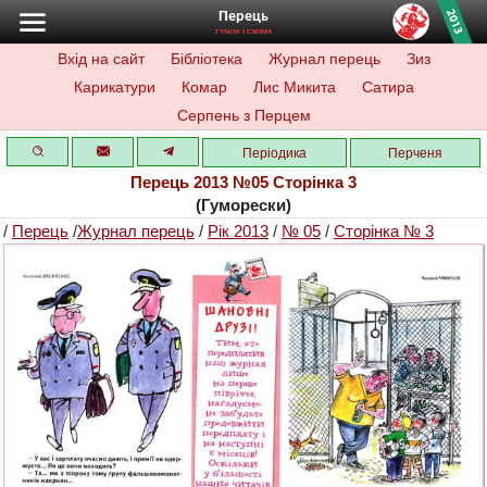
Перець
ГУМОР І САТИРА
Вхід на сайт
Бібліотека
Журнал перець
Зиз
Карикатури
Комар
Лис Микита
Сатира
Серпень з Перцем
Періодика
Перченя
Перець 2013 №05 Сторінка 3
(Гуморески)
/
Перець
/
Журнал перець
/
Рік 2013
/
№ 05
/
Сторінка № 3