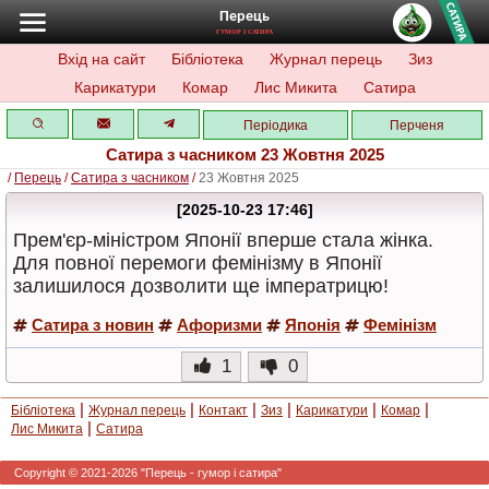
Перець
ГУМОР І САТИРА
Вхід на сайт
Бібліотека
Журнал перець
Зиз
Карикатури
Комар
Лис Микита
Сатира
Періодика
Перченя
Сатира з часником 23 Жовтня 2025
/
Перець
/
Сатира з часником
/
23 Жовтня 2025
[2025-10-23 17:46]
Прем'єр-міністром Японії вперше стала жінка.
Для повної перемоги фемінізму в Японії
залишилося дозволити ще імператрицю!
Сатира з новин
Афоризми
Японія
Фемінізм
1
0
|
|
|
|
|
|
Бібліотека
Журнал перець
Контакт
Зиз
Карикатури
Комар
|
Лис Микита
Сатира
Copyright © 2021-2026 "Перець - гумор і сатира"