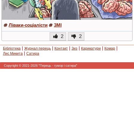
Ліваки-соціалісти
ЗМІ
2
2
|
|
|
|
|
|
Бібліотека
Журнал перець
Контакт
Зиз
Карикатури
Комар
|
Лис Микита
Сатира
Copyright © 2021-2026 "Перець - гумор і сатира"