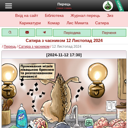
Перець
ГУМОР І САТИРА
Вхід на сайт
Бібліотека
Журнал перець
Зиз
Карикатури
Комар
Лис Микита
Сатира
Періодика
Перченя
Сатира з часником 12 Листопад 2024
/
Перець
/
Сатира з часником
/
12 Листопад 2024
[2024-11-12 17:30]