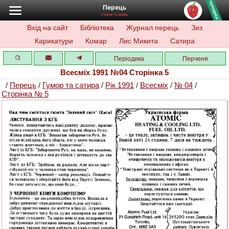
Перець
ГУМОР І САТИРА
Вхід на сайт
Бібліотека
Журнал перець
Зиз
Карикатури
Комар
Лис Микита
Сатира
Періодика
Перченя
Всесміх 1991 №04 Сторінка 5
/
Перець
/
Гумор та сатира
/
Рік 1991
/
Всесміх
/
№ 04
/
Сторінка № 5