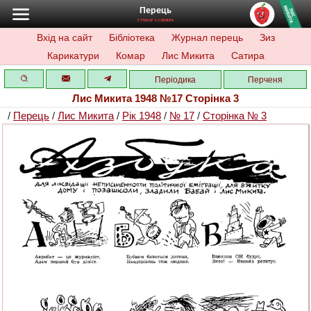
Перець
ГУМОР І САТИРА
Вхід на сайт
Бібліотека
Журнал перець
Зиз
Карикатури
Комар
Лис Микита
Сатира
Періодика
Перченя
Лис Микита 1948 №17 Сторінка 3
/
Перець
/
Лис Микита
/
Рік 1948
/
№ 17
/
Сторінка № 3