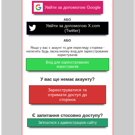
Увійти за допомогою Google
АБО
Увійти за допомогою X.com
(Twitter)
АБО
Якщо у вас є акаунт то для перегляду сторінки -
натисніть будь ласка кнопку вхід для зареєстрованих
користувачів
Вхід для зареєстрованих
користувачів
У вас ще немає акаунту?
Зареєструватися та
отримати доступ до
сторінок
Є запитання стосовно доступу?
Зв'язатися з адміністрацією сайту