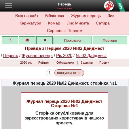
Перець
ГУМОР І САТИРА
Вхід на сайт
Бібліотека
Журнал перець
Зиз
Карикатури
Комар
Лис Микита
Сатира
Серпень з Перцем
Періодика
Перченя
Правда з Перцем 2020 №02 Дайджест
/
Перець
/
Журнал перець
/
Рік 2020
/
№ 02 Дайджест
|
|
|
|
2020 рік
Рейтинг
Обкладинки
Задники
Пошук
1
наступна стор.
Журнал перець 2020 №02 Дайджест, сторінка №1
Журнал перець 2020 №02 Дайджест
Сторінка №1
Сторінка опублікована для
зареєстрованих користувачів нашого
проекту.