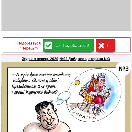
Подобається
Так, Подобається!
Ні
"Перець"?
,
Журнал перець 2020
№02 Дайджест
сторінка №3