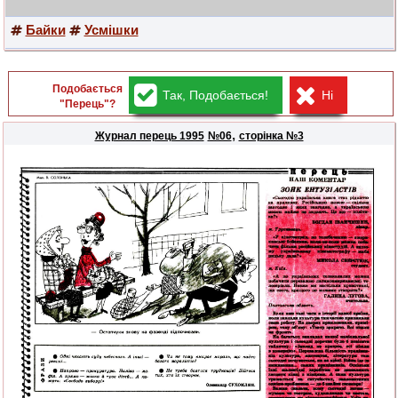
Байки
Усмішки
Подобається
Так, Подобається!
Ні
"Перець"?
,
Журнал перець 1995
№06
сторінка №3