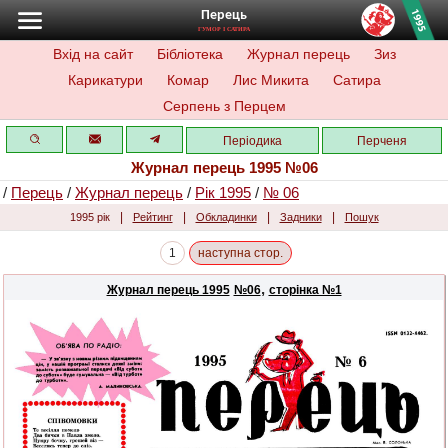
Перець
ГУМОР І САТИРА
Вхід на сайт
Бібліотека
Журнал перець
Зиз
Карикатури
Комар
Лис Микита
Сатира
Серпень з Перцем
Періодика
Перченя
Журнал перець 1995 №06
/
Перець
/
Журнал перець
/
Рік 1995
/
№ 06
|
|
|
|
1995 рік
Рейтинг
Обкладинки
Задники
Пошук
1
наступна стор.
,
Журнал перець 1995
№06
сторінка №1