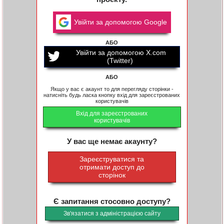
Увійти за допомогою Google
АБО
Увійти за допомогою X.com
(Twitter)
АБО
Якщо у вас є акаунт то для перегляду сторінки -
натисніть будь ласка кнопку вхід для зареєстрованих
користувачів
Вхід для зареєстрованих
користувачів
У вас ще немає акаунту?
Зареєструватися та
отримати доступ до
сторінок
Є запитання стосовно доступу?
Зв'язатися з адміністрацією сайту