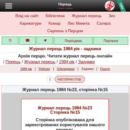
Перець
ГУМОР І САТИРА
Вхід на сайт
Бібліотека
Журнал перець
Зиз
Карикатури
Комар
Лис Микита
Сатира
Серпень з Перцем
Періодика
Перченя
Журнал перець 1984 рік - задники
Архів перцю. Читати журнал перець онлайн
/
Перець
/
Журнал перець
/
1984 рік
/
Задники
|
|
|
|
1984 рік
Рейтинг
Обкладинки
Задники
Пошук
1
наступна стор.
Журнал перець 1984 №23, сторінка №15
Журнал перець 1984 №23
Сторінка №15
Сторінка опублікована для
зареєстрованих користувачів нашого
проекту.