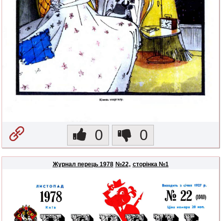
0
0
,
Журнал перець 1978
№22
сторінка №1