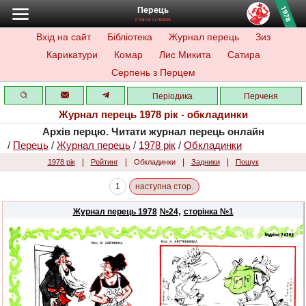
Перець
ГУМОР І САТИРА
Вхід на сайт
Бібліотека
Журнал перець
Зиз
Карикатури
Комар
Лис Микита
Сатира
Серпень з Перцем
Періодика
Перченя
Журнал перець 1978 рік - обкладинки
Архів перцю. Читати журнал перець онлайн
/
Перець
/
Журнал перець
/
1978 рік
/
Обкладинки
|
|
|
|
1978 рік
Рейтинг
Обкладинки
Задники
Пошук
1
наступна стор.
,
Журнал перець 1978
№24
сторінка №1