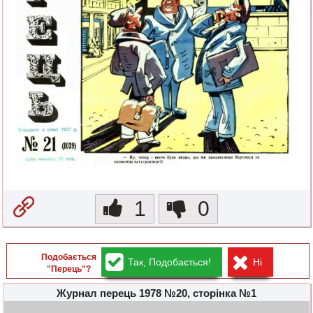
1
0
Подобається
Так, Подобається!
Ні
"Перець"?
Журнал перець 1978 №20, сторінка №1