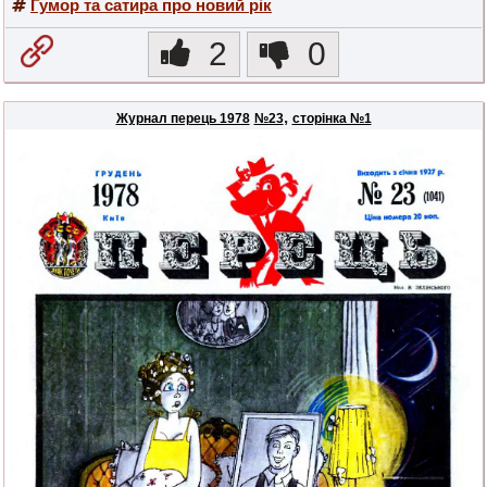
Гумор та сатира про новий рік
2
0
,
Журнал перець 1978
№23
сторінка №1