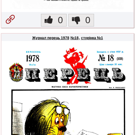
0
0
,
Журнал перець 1978
№18
сторінка №1