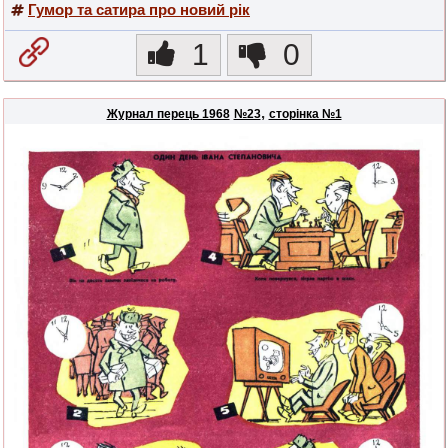
Гумор та сатира про новий рік
1
0
,
Журнал перець 1968
№23
сторінка №1