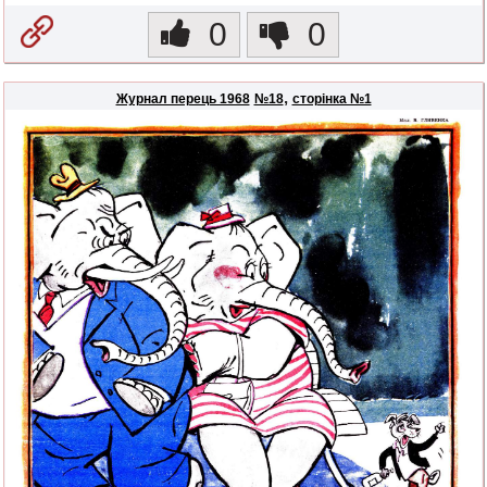
0
0
,
Журнал перець 1968
№18
сторінка №1