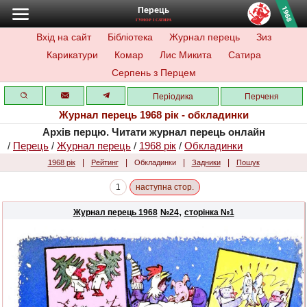
Перець
ГУМОР І САТИРА
Вхід на сайт
Бібліотека
Журнал перець
Зиз
Карикатури
Комар
Лис Микита
Сатира
Серпень з Перцем
Періодика
Перченя
Журнал перець 1968 рік - обкладинки
Архів перцю. Читати журнал перець онлайн
/
Перець
/
Журнал перець
/
1968 рік
/
Обкладинки
|
|
|
|
1968 рік
Рейтинг
Обкладинки
Задники
Пошук
1
наступна стор.
,
Журнал перець 1968
№24
сторінка №1