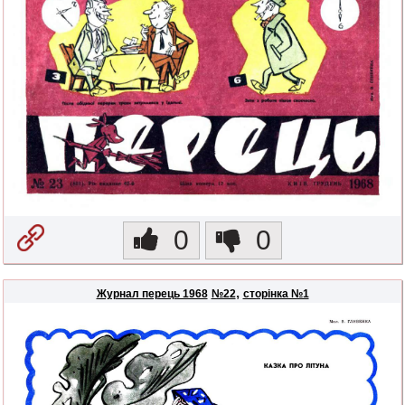
0
0
,
Журнал перець 1968
№22
сторінка №1