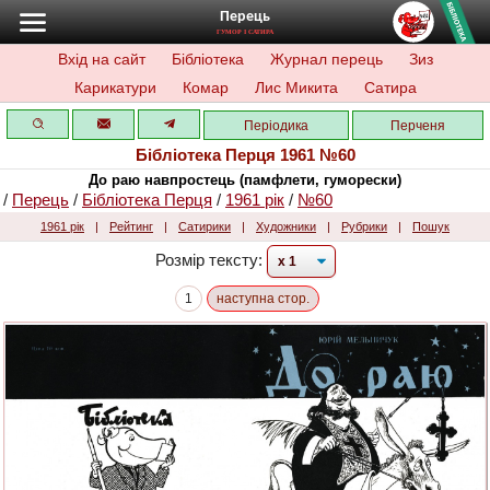
Перець
ГУМОР І САТИРА
Вхід на сайт
Бібліотека
Журнал перець
Зиз
Карикатури
Комар
Лис Микита
Сатира
Періодика
Перченя
Бібліотека Перця 1961 №60
До раю навпростець (памфлети, гуморески)
/
Перець
/
Бібліотека Перця
/
1961 рік
/
№60
1961 рік
|
Рейтинг
|
Сатирики
|
Художники
|
Рубрики
|
Пошук
Розмір тексту:
1
наступна стор.