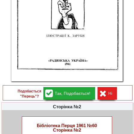
ІЛЮСТРАЦІ
Ї
 К
.
 ЗАРУБ
И 
«РАДЯНСЬК
А
 УКРАЇНА
» 
196
1 
Подобається
Так, Подобається!
Ні
"Перець"?
Сторінка №2
Бібліотека Перця 1961 №60
Сторінка №2