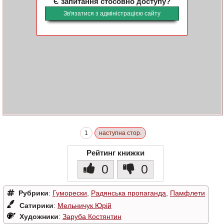
Є запитання стосовно доступу?
Зв'язатися з адміністрацією сайту
1
наступна стор.
Рейтинг книжки
0
0
Рубрики
:
Гуморески
,
Радянська пропаганда
,
Памфлети
Сатирики
:
Мельничук Юрій
Художники
:
Заруба Костянтин