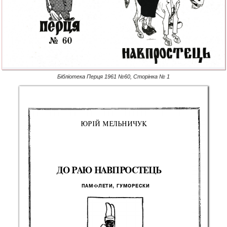
Бібліотека Перця 1961 №60, Сторінка № 1
ЮРІ
Й
 МЕЛЬНИЧУ
К 
Д
О
 РА
Ю
 НАВПРОСТЕЦ
Ь 
ПАМФЛЕТИ
,
 ГУМОРЕСК
И 