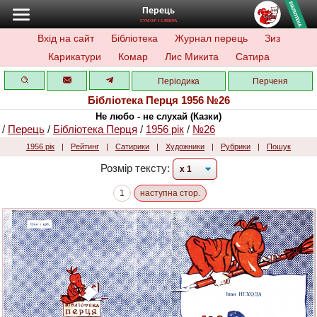
Перець
ГУМОР І САТИРА
Вхід на сайт
Бібліотека
Журнал перець
Зиз
Карикатури
Комар
Лис Микита
Сатира
Періодика
Перченя
Бібліотека Перця 1956 №26
Не любо - не слухай (Казки)
/
Перець
/
Бібліотека Перця
/
1956 рік
/
№26
1956 рік
|
Рейтинг
|
Сатирики
|
Художники
|
Рубрики
|
Пошук
Розмір тексту:
1
наступна стор.