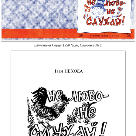
Бібліотека Перця 1956 №26, Сторінка № 1
Іва
н
 НЕХОД
А 