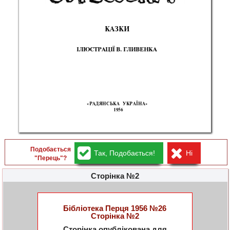
КАЗК
И 
ІЛЮСТРАЦІ
Ї
 В
.
 ГЛИВЕНК
А 
«РАДЯНСЬК
А
 УКРАЇНА
» 
195
6 
Подобається
Так, Подобається!
Ні
"Перець"?
Сторінка №2
Бібліотека Перця 1956 №26
Сторінка №2
Сторінка опублікована для