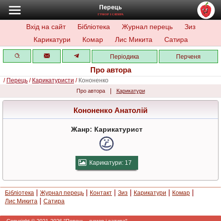
Перець
ГУМОР І САТИРА
Вхід на сайт
Бібліотека
Журнал перець
Зиз
Карикатури
Комар
Лис Микита
Сатира
Періодика
Перченя
Про автора
/
Перець
/
Карикатуристи
/
Кононенко
|
Про автора
Карикатури
Кононенко Анатолій
Жанр: Карикатурист
Карикатури: 17
|
|
|
|
|
|
Бібліотека
Журнал перець
Контакт
Зиз
Карикатури
Комар
|
Лис Микита
Сатира