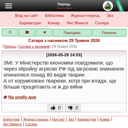
Перець
ГУМОР І САТИРА
Вхід на сайт
Бібліотека
Журнал перець
Зиз
Карикатури
Комар
Лис Микита
Сатира
Періодика
Перченя
Сатира з часником 29 Травня 2026
/
Перець
/
Сатира з часником
/
29 Травня 2026
[2026-05-29 14:53]
ЗМІ: У Міністерстві економіки повідомили, що
через збройну агресію РФ під загрозою зникнення
опинилися понад 80 видів тварин
А от корумповані тварюки, котрі при влади, ще
більше процвітають ні ж до війни
На злобу дня
0
0
|
|
|
|
|
|
Бібліотека
Журнал перець
Контакт
Зиз
Карикатури
Комар
|
Лис Микита
Сатира