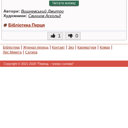
Читати книжку
Автори:
Вишневський Дмитро
Художники:
Свинцов Аскольд
Бібліотека Перця
1
0
|
|
|
|
|
|
Бібліотека
Журнал перець
Контакт
Зиз
Карикатури
Комар
|
Лис Микита
Сатира
Copyright © 2021-2026 "Перець - гумор і сатира"