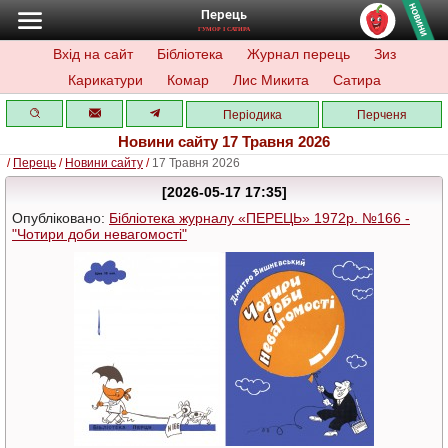
Перець
ГУМОР І САТИРА
Вхід на сайт
Бібліотека
Журнал перець
Зиз
Карикатури
Комар
Лис Микита
Сатира
Періодика
Перченя
Новини сайту 17 Травня 2026
/
Перець
/
Новини сайту
/
17 Травня 2026
[2026-05-17 17:35]
Опубліковано:
Бібліотека журналу «ПЕРЕЦЬ» 1972р. №166 -
"Чотири доби невагомості"