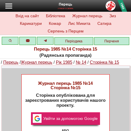
Перець
ГУМОР І САТИРА
Вхід на сайт
Бібліотека
Журнал перець
Зиз
Карикатури
Комар
Лис Микита
Сатира
Серпень з Перцем
Періодика
Перченя
Перець 1985 №14 Сторінка 15
(Радянська пропаганда)
/
Перець
/
Журнал перець
/
Рік 1985
/
№ 14
/
Сторінка № 15
Журнал перець 1985 №14
Сторінка №15
Сторінка опублікована для
зареєстрованих користувачів нашого
проекту.
Увійти за допомогою Google
АБО