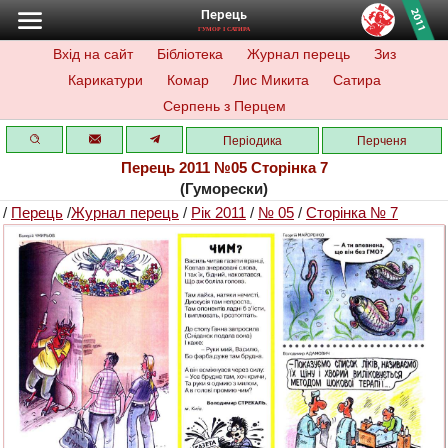
Перець
ГУМОР І САТИРА
Вхід на сайт
Бібліотека
Журнал перець
Зиз
Карикатури
Комар
Лис Микита
Сатира
Серпень з Перцем
Періодика
Перченя
Перець 2011 №05 Сторінка 7
(Гуморески)
/
Перець
/
Журнал перець
/
Рік 2011
/
№ 05
/
Сторінка № 7