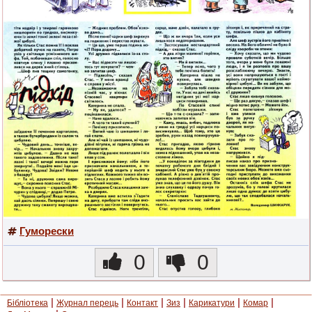
Гуморески
0
0
|
|
|
|
|
|
Бібліотека
Журнал перець
Контакт
Зиз
Карикатури
Комар