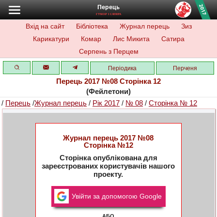
Перець
ГУМОР І САТИРА
Вхід на сайт
Бібліотека
Журнал перець
Зиз
Карикатури
Комар
Лис Микита
Сатира
Серпень з Перцем
Періодика
Перченя
Перець 2017 №08 Сторінка 12
(Фейлетони)
/
Перець
/
Журнал перець
/
Рік 2017
/
№ 08
/
Сторінка № 12
Журнал перець 2017 №08
Сторінка №12
Сторінка опублікована для
зареєстрованих користувачів нашого
проекту.
Увійти за допомогою Google
АБО