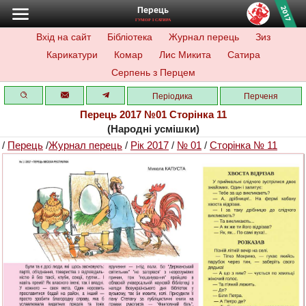
Перець
ГУМОР І САТИРА
Вхід на сайт
Бібліотека
Журнал перець
Зиз
Карикатури
Комар
Лис Микита
Сатира
Серпень з Перцем
Періодика
Перченя
Перець 2017 №01 Сторінка 11
(Народні усмішки)
/
Перець
/
Журнал перець
/
Рік 2017
/
№ 01
/
Сторінка № 11