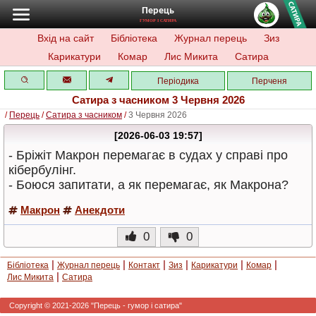
Перець
ГУМОР І САТИРА
Вхід на сайт
Бібліотека
Журнал перець
Зиз
Карикатури
Комар
Лис Микита
Сатира
Періодика
Перченя
Сатира з часником 3 Червня 2026
/
Перець
/
Сатира з часником
/
3 Червня 2026
[2026-06-03 19:57]
- Бріжіт Макрон перемагає в судах у справі про
кібербулінг.
- Боюся запитати, а як перемагає, як Макрона?
Макрон
Анекдоти
0
0
|
|
|
|
|
|
Бібліотека
Журнал перець
Контакт
Зиз
Карикатури
Комар
|
Лис Микита
Сатира
Copyright © 2021-2026 "Перець - гумор і сатира"