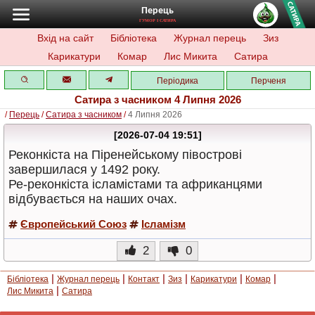
Перець
ГУМОР І САТИРА
Вхід на сайт
Бібліотека
Журнал перець
Зиз
Карикатури
Комар
Лис Микита
Сатира
Періодика
Перченя
Сатира з часником 4 Липня 2026
/
Перець
/
Сатира з часником
/
4 Липня 2026
[2026-07-04 19:51]
Реконкіста на Піренейському півострові
завершилася у 1492 року.
Ре-реконкіста ісламістами та африканцями
відбувається на наших очах.
Європейський Союз
Ісламізм
2
0
|
|
|
|
|
|
Бібліотека
Журнал перець
Контакт
Зиз
Карикатури
Комар
|
Лис Микита
Сатира