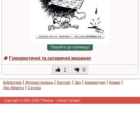
Перейти до публікації
Гумористичні та сатиричні видання
1
0
|
|
|
|
|
|
Бібліотека
Журнал перець
Контакт
Зиз
Карикатури
Комар
|
Лис Микита
Сатира
Copyright © 2021-2026 "Перець - гумор і сатира"