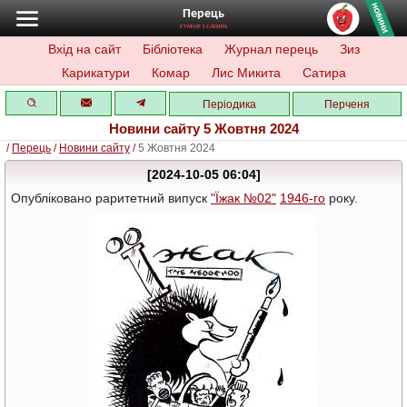
Перець
ГУМОР І САТИРА
Вхід на сайт
Бібліотека
Журнал перець
Зиз
Карикатури
Комар
Лис Микита
Сатира
Періодика
Перченя
Новини сайту 5 Жовтня 2024
/
Перець
/
Новини сайту
/
5 Жовтня 2024
[2024-10-05 06:04]
Опубліковано
раритетний випуск
"Їжак №02"
1946-го
року.