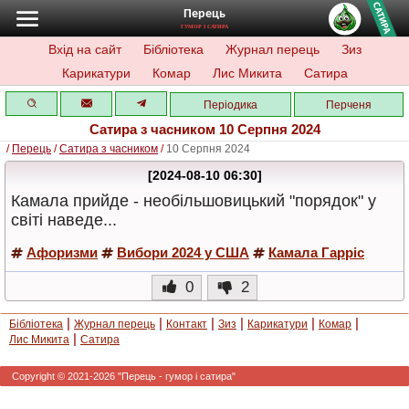
Перець
ГУМОР І САТИРА
Вхід на сайт
Бібліотека
Журнал перець
Зиз
Карикатури
Комар
Лис Микита
Сатира
Періодика
Перченя
Сатира з часником 10 Серпня 2024
/
Перець
/
Сатира з часником
/
10 Серпня 2024
[2024-08-10 06:30]
Камала прийде - необільшовицький "порядок" у
світі наведе...
Афоризми
Вибори 2024 у США
Камала Гарріс
0
2
|
|
|
|
|
|
Бібліотека
Журнал перець
Контакт
Зиз
Карикатури
Комар
|
Лис Микита
Сатира
Copyright © 2021-2026 "Перець - гумор і сатира"