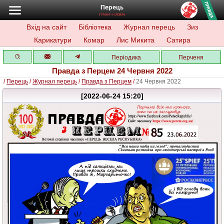
Перець
ГУМОР І САТИРА
Вхід на сайт
Бібліотека
Журнал перець
Зиз
Карикатури
Комар
Лис Микита
Сатира
Періодика
Перченя
Правда з Перцем 24 Червня 2022
/
Перець
/
Журнал перець
/
Правда з Перцем
/
24 Червня 2022
[2022-06-24 15:20]