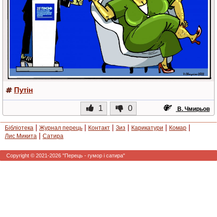
Путін
1
0
В. Чмирьов
|
|
|
|
|
|
Бібліотека
Журнал перець
Контакт
Зиз
Карикатури
Комар
|
Лис Микита
Сатира
Copyright © 2021-2026 "Перець - гумор і сатира"