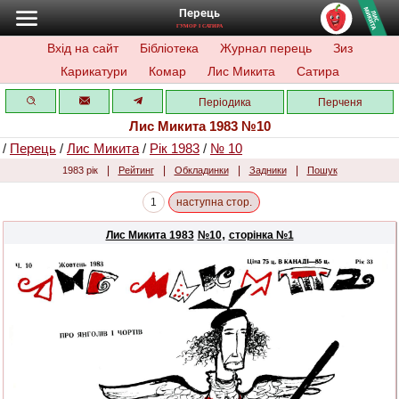
Перець
ГУМОР І САТИРА
Вхід на сайт
Бібліотека
Журнал перець
Зиз
Карикатури
Комар
Лис Микита
Сатира
Періодика
Перченя
Лис Микита 1983 №10
/
Перець
/
Лис Микита
/
Рік 1983
/
№ 10
|
|
|
|
1983 рік
Рейтинг
Обкладинки
Задники
Пошук
1
наступна стор.
,
Лис Микита 1983
№10
сторінка №1