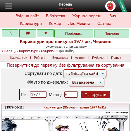
Перець
ГУМОР І САТИРА
Вхід на сайт
Бібліотека
Журнал перець
Зиз
Карикатури
Комар
Лис Микита
Сатира
Періодика
Перченя
Карикатури про лайку за 1977 рік, Червень
(Опубліковано 1 карикатуру)
/
Перець
/
Карикатури
/
Рубрики
/
Про лайку
Карикатури
|
Рейтинг
|
Випадкова
|
Автори
|
Рубрики
|
Пошук
Повернутися до переліку без фільтрування та сортування
Сортувати по даті:
Фільтр по джерелах:
Рік:
Місяц:
Фільтрувати
[1977-06-11]
Карикатура (Журнал перець 1977 №11)