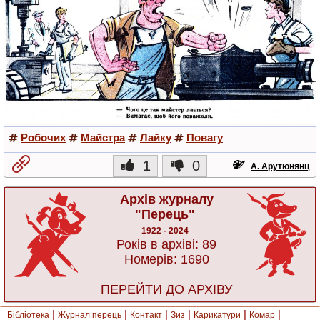
Робочих
Майстра
Лайку
Повагу
1
0
А. Арутюнянц
Архів журналу
"Перець"
1922 - 2024
Років в архіві: 89
Номерів: 1690
ПЕРЕЙТИ ДО АРХІВУ
|
|
|
|
|
|
Бібліотека
Журнал перець
Контакт
Зиз
Карикатури
Комар