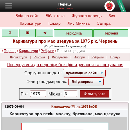
Перець
ГУМОР І САТИРА
Вхід на сайт
Бібліотека
Журнал перець
Зиз
Карикатури
Комар
Лис Микита
Сатира
Періодика
Перченя
Карикатури про мао цзедуна за 1975 рік, Червень
(Опубліковано 1 карикатуру)
/
Перець
/
Карикатури
/
Рубрики
/
Про мао цзедуна
Карикатури
|
Рейтинг
|
Випадкова
|
Автори
|
Рубрики
|
Пошук
Повернутися до переліку без фільтрування та сортування
Сортувати по даті:
Фільтр по джерелах:
Рік:
Місяц:
Фільтрувати
[1975-06-06]
Карикатура (Мітла 1975 №06)
Карикатура про пекін, москву, брежнєва, мао цзедуна