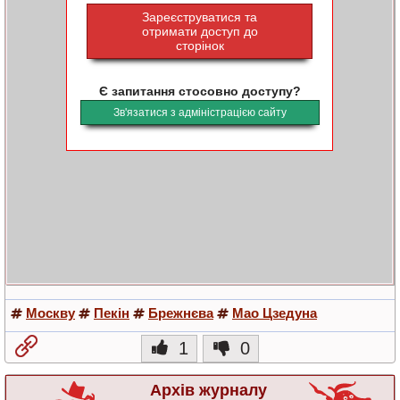
Зареєструватися та
отримати доступ до
сторінок
Є запитання стосовно доступу?
Зв'язатися з адміністрацією сайту
Москву
Пекін
Брежнєва
Мао Цзедуна
1
0
Архів журналу