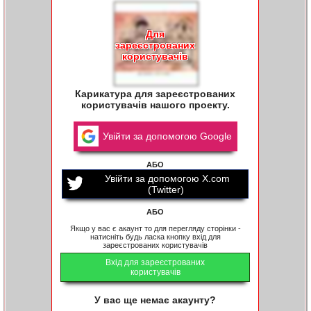
Для
зареєстрованих
користувачів
Карикатура для зареєстрованих
користувачів нашого проекту.
Увійти за допомогою Google
АБО
Увійти за допомогою X.com
(Twitter)
АБО
Якщо у вас є акаунт то для перегляду сторінки -
натисніть будь ласка кнопку вхід для
зареєстрованих користувачів
Вхід для зареєстрованих
користувачів
У вас ще немає акаунту?