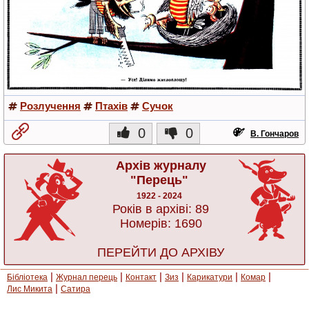
Розлучення
Птахів
Сучок
0
0
В. Гончаров
Архів журналу
"Перець"
1922 - 2024
Років в архіві: 89
Номерів: 1690
ПЕРЕЙТИ ДО АРХІВУ
|
|
|
|
|
|
Бібліотека
Журнал перець
Контакт
Зиз
Карикатури
Комар
|
Лис Микита
Сатира