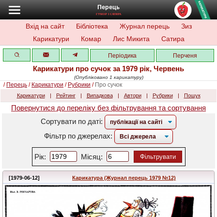
Перець
ГУМОР І САТИРА
Вхід на сайт
Бібліотека
Журнал перець
Зиз
Карикатури
Комар
Лис Микита
Сатира
Періодика
Перченя
Карикатури про сучок за 1979 рік, Червень
(Опубліковано 1 карикатуру)
/
Перець
/
Карикатури
/
Рубрики
/
Про сучок
Карикатури
|
Рейтинг
|
Випадкова
|
Автори
|
Рубрики
|
Пошук
Повернутися до переліку без фільтрування та сортування
Сортувати по даті:
Фільтр по джерелах:
Рік:
Місяц:
Фільтрувати
[1979-06-12]
Карикатура (Журнал перець 1979 №12)