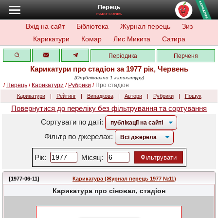
Перець
ГУМОР І САТИРА
Вхід на сайт
Бібліотека
Журнал перець
Зиз
Карикатури
Комар
Лис Микита
Сатира
Періодика
Перченя
Карикатури про стадіон за 1977 рік, Червень
(Опубліковано 1 карикатуру)
/
Перець
/
Карикатури
/
Рубрики
/
Про стадіон
Карикатури
|
Рейтинг
|
Випадкова
|
Автори
|
Рубрики
|
Пошук
Повернутися до переліку без фільтрування та сортування
Сортувати по даті:
Фільтр по джерелах:
Рік:
Місяц:
Фільтрувати
[1977-06-11]
Карикатура (Журнал перець 1977 №11)
Карикатура про сіновал, стадіон