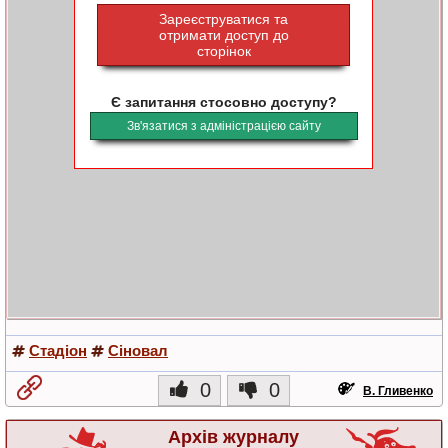
Зареєструватися та
отримати доступ до
сторінок
Є запитання стосовно доступу?
Зв'язатися з адміністрацією сайту
Стадіон
Сіновал
0
0
В. Гливенко
Архів журналу