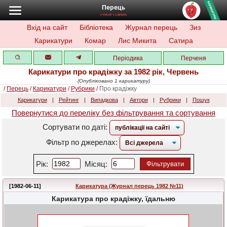
Перець
ГУМОР І САТИРА
Вхід на сайт
Бібліотека
Журнал перець
Зиз
Карикатури
Комар
Лис Микита
Сатира
Періодика
Перченя
Карикатури про крадіжку за 1982 рік, Червень
(Опубліковано 1 карикатуру)
/
Перець
/
Карикатури
/
Рубрики
/
Про крадіжку
Карикатури
|
Рейтинг
|
Випадкова
|
Автори
|
Рубрики
|
Пошук
Повернутися до переліку без фільтрування та сортування
Сортувати по даті:
Фільтр по джерелах:
Рік:
Місяц:
Фільтрувати
[1982-06-11]
Карикатура (Журнал перець 1982 №11)
Карикатура про крадіжку, їдальню