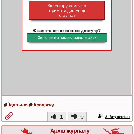
Зареєструватися та
отримати доступ до
сторінок
Є запитання стосовно доступу?
Зв'язатися з адміністрацією сайту
Їдальню
Крадіжку
1
0
А. Арутюнянц
Архів журналу