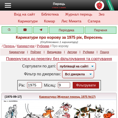
Перець
ГУМОР І САТИРА
Вхід на сайт
Бібліотека
Журнал перець
Зиз
Карикатури
Комар
Лис Микита
Сатира
Періодика
Перченя
Карикатури про корову за 1975 рік, Вересень
(Опубліковано 1 карикатуру)
/
Перець
/
Карикатури
/
Рубрики
/
Про корову
Карикатури
|
Рейтинг
|
Випадкова
|
Автори
|
Рубрики
|
Пошук
Повернутися до переліку без фільтрування та сортування
Сортувати по даті:
Фільтр по джерелах:
Рік:
Місяц:
Фільтрувати
[1975-09-17]
Карикатура (Журнал перець 1975 №17)