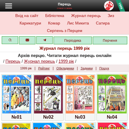
Перець
ГУМОР І САТИРА
Вхід на сайт
Бібліотека
Журнал перець
Зиз
Карикатури
Комар
Лис Микита
Сатира
Серпень з Перцем
Періодика
Перченя
Журнал перець 1999 рік
Архів перцю. Читати журнал перець онлайн
/
Перець
/
Журнал перець
/
1999 рік
/
|
|
|
|
1999 рік
Рейтинг
Обкладинки
Задники
Пошук
№01
№02
№03
№04