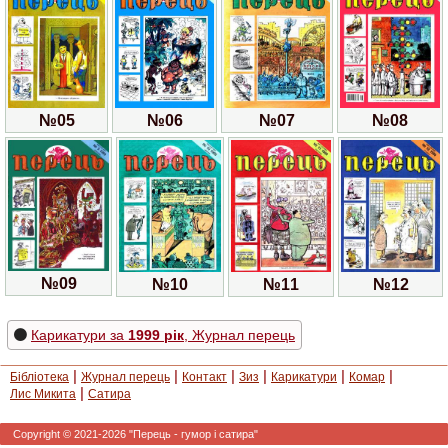
№06
№05
№08
№07
№09
№11
№10
№12
Карикатури за
1999 рік
, Журнал перець
|
|
|
|
|
|
Бібліотека
Журнал перець
Контакт
Зиз
Карикатури
Комар
|
Лис Микита
Сатира
Copyright © 2021-2026 "Перець - гумор і сатира"