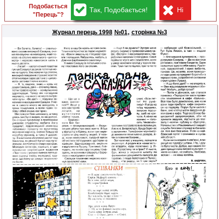
Подобається
Так, Подобається!
Ні
"Перець"?
,
Журнал перець 1998
№01
сторінка №3