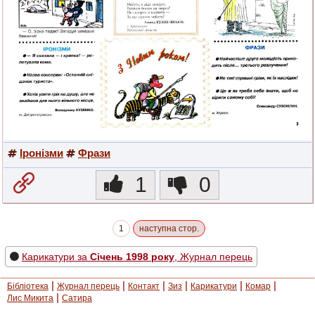
Іронізми
Фрази
1
0
1
наступна стор.
Карикатури за
Січень 1998 року
, Журнал перець
|
|
|
|
|
|
Бібліотека
Журнал перець
Контакт
Зиз
Карикатури
Комар
|
Лис Микита
Сатира