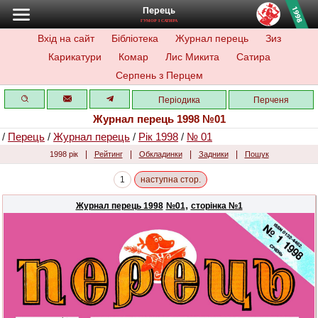
Перець
ГУМОР І САТИРА
Вхід на сайт
Бібліотека
Журнал перець
Зиз
Карикатури
Комар
Лис Микита
Сатира
Серпень з Перцем
Періодика
Перченя
Журнал перець 1998 №01
/
Перець
/
Журнал перець
/
Рік 1998
/
№ 01
|
|
|
|
1998 рік
Рейтинг
Обкладинки
Задники
Пошук
1
наступна стор.
,
Журнал перець 1998
№01
сторінка №1